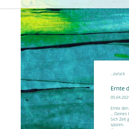
...zurück
Ernte 
05.04.202
Ernte den
... Deines
Sich Zeit
spüren.