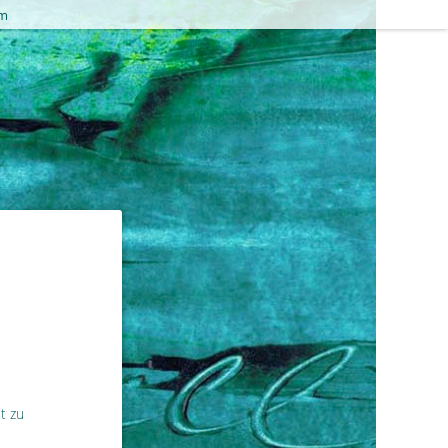
um
t zu