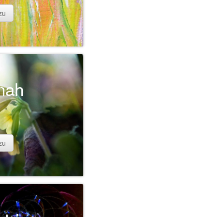
zu
nah
zu