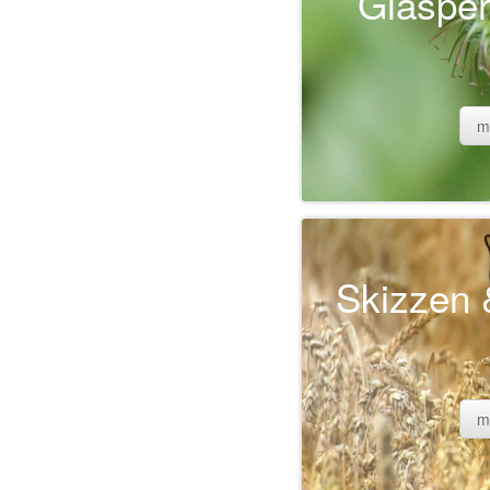
Glasper
m
Skizzen &
m