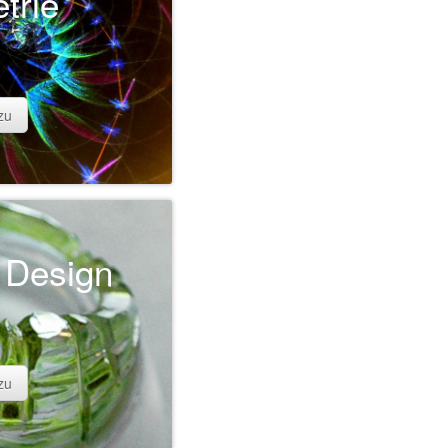
trie
zu
 Design
zu