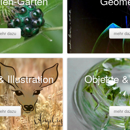
len-Garten
Geome
ehr dazu
mehr da
 Illustration
Objekte &
ehr dazu
mehr da