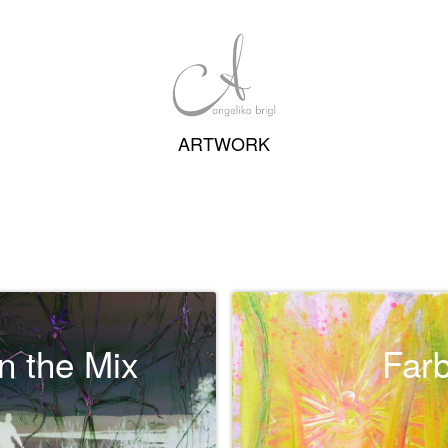
ARTWORK
in the Mix
Far