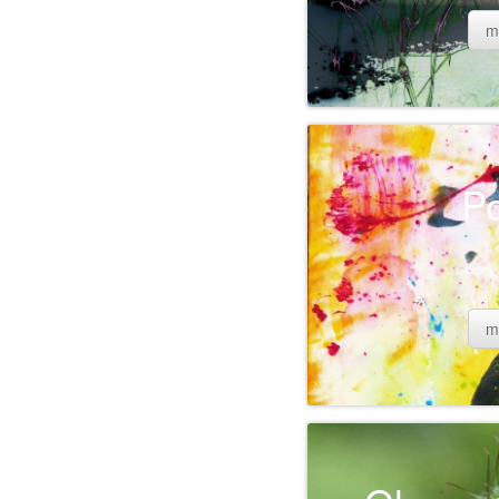
m
Po
m